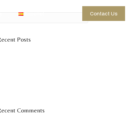
g
Español
Contact Us
Recent Posts
elcome to the Ibiza season
 days of wine, knowledge &
community.
Vinum Seminar
inum Ibiza en la feria del vino 2025.
Recent Comments