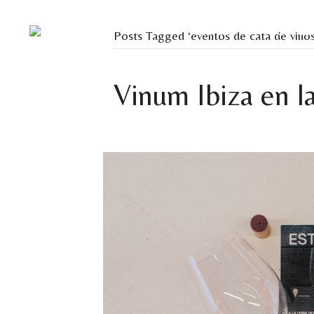
Home
Our Te
Posts Tagged ‘eventos de cata de vinos
Vinum Ibiza en la
By
devstaging
|
May 13, 2025