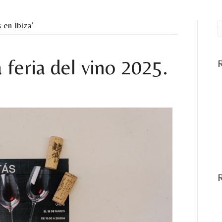
am
Wineries
Glasses
Events
Blo
 en Ibiza’
 feria del vino 2025.
W
5
V