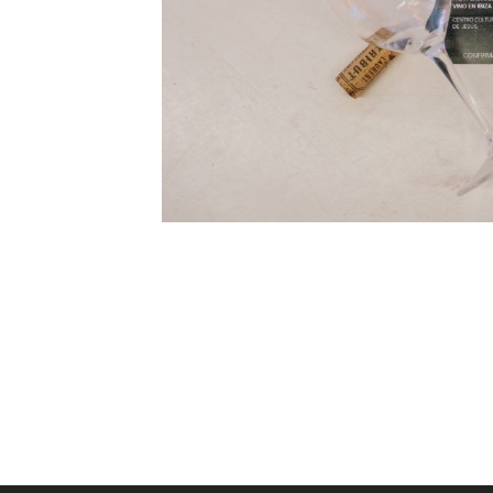
La última edición de la feria del vino
una oportunidad única para comparti
con apasionados del vino. Vinum Ibiza
presentando proyectos innovadores y 
la cultura vinícola en la isla.
Read More