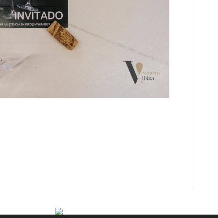
 reunió a grandes profesionales del sector y fue
r novedades, descubrir tendencias y conectar
 tuvo una participación destacada,
reafirmando su papel clave en el desarrollo de