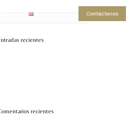
Blog
English
Contáctenos
ntradas recientes
ienvenidos a la temporada de Ibiza
inco días de vino, conocimiento y
comunidad.
eminarios Vinum
inum Ibiza en la feria del vino 2025.
omentarios recientes