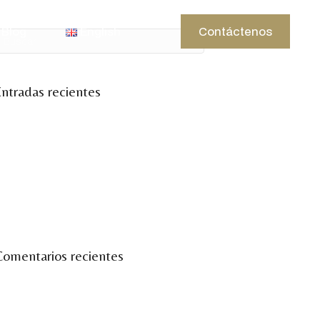
Blog
English
Contáctenos
ntradas recientes
ienvenidos a la temporada de Ibiza
inco días de vino, conocimiento y
comunidad.
eminarios Vinum
inum Ibiza en la feria del vino 2025.
omentarios recientes