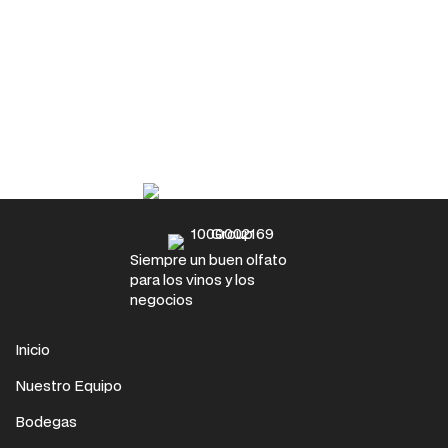
fundó en 1882. Fue un hombre llamadoJulius Wegeler quien
estableció este gran nombre del vino alemán con el
aforismo «Qualität istunsere Philosophie» (la calidad es
nuestra filosofía). A lo largo de cuatro generaciones, la
fincaWegeler ha hecho posible la expresión de la variedad
Riesling en…
Leer más
Siempre un buen olfato
para los vinos y los
negocios
Inicio
Nuestro Equipo
Bodegas