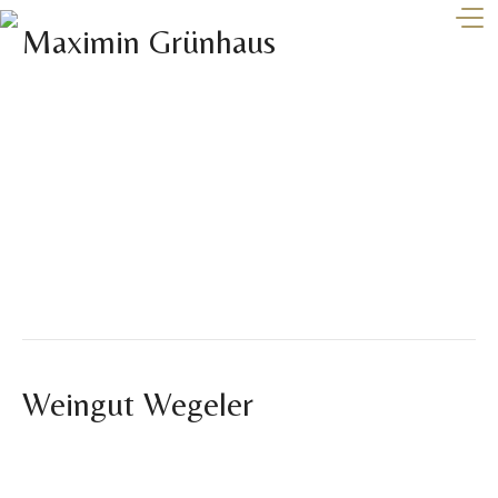
Maximin Grünhaus
Por
devstaging
|
noviembre 12, 2024
Maximim Grünhaus es una bodega situada a 2km del rio
Mosela y su unión con el rio Ruwer, dondela viña ya era
cultivada en la época romana. Maximin Von Schubert es la
sexta generación almando de la bodega. Los tres
monopolios Herrenberg, Abtsberg y Bruderberg son las
joyas de labodega con 19ha, 14ha y 1ha…
Leer más
Weingut Wegeler
Por
devstaging
|
noviembre 12, 2024
Wegeler, una de las fincas más prestigiosas de Alemania se